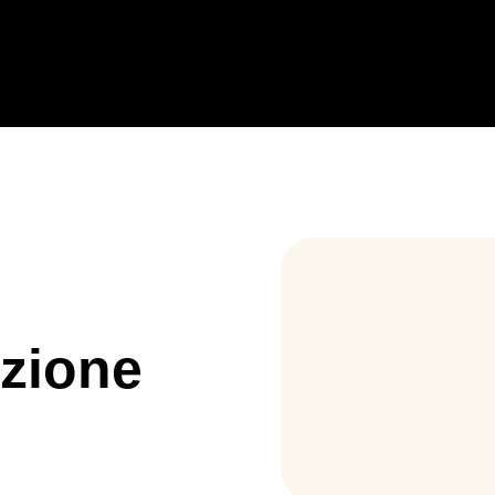
i
ezione